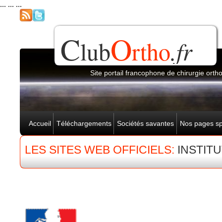
... ... ...
C
O
lub
rtho
.fr
Site portail francophone de chirurgie ort
Accueil
Téléchargements
Sociétés savantes
Nos pages sp
LES SITES WEB OFFICIELS:
INSTIT