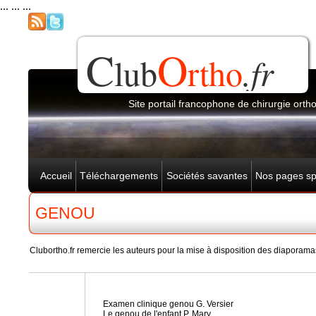
... ... ...
C
O
lub
rtho
.fr
Site portail francophone de chirurgie orth
Accueil
Téléchargements
Sociétés savantes
Nos pages sp
GENOU
Clubortho.fr remercie les auteurs pour la mise à disposition des diaporamas
Examen clinique genou G. Versier
Le genou de l'enfant P. Mary