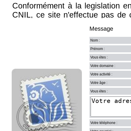
Conformément à la legislation e
CNIL, ce site n'effectue pas de c
des adresses email, ni d'autre
Message
pourriez nous communiquer.
Nom :
Conformément au Code de Déon
Prénom :
Vous étes :
sera donnée à des demandes d
Votre domaine :
consultation et l'avis de votre 
Votre activité :
Votre âge :
L'équipe de Clubortho.fr
Vous étes :
Votre téléphone :