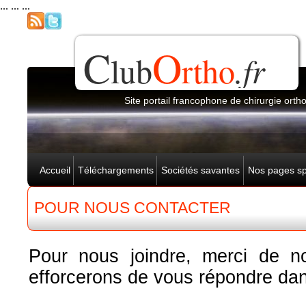
... ... ...
C
O
lub
rtho
.fr
Site portail francophone de chirurgie ort
Accueil
Téléchargements
Sociétés savantes
Nos pages sp
POUR NOUS CONTACTER
Pour nous joindre, merci de n
efforcerons de vous répondre dans